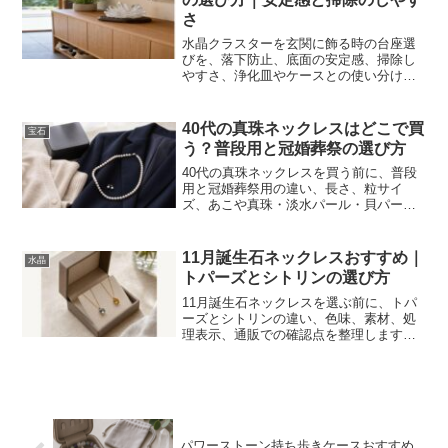
さ
水晶クラスターを玄関に飾る時の台座選
びを、落下防止、底面の安定感、掃除し
やすさ、浄化皿やケースとの使い分け、
楽天・Amazon・Yahoo!ショッピングで
比較するポイントまで解説します。
40代の真珠ネックレスはどこで買
宝石
う？普段用と冠婚葬祭の選び方
40代の真珠ネックレスを買う前に、普段
用と冠婚葬祭用の違い、長さ、粒サイ
ズ、あこや真珠・淡水パール・貝パール
の違い、楽天・Amazon・Yahoo!ショッ
ピングで比較する時の注意点を整理しま
す。
11月誕生石ネックレスおすすめ｜
水晶
トパーズとシトリンの選び方
11月誕生石ネックレスを選ぶ前に、トパ
ーズとシトリンの違い、色味、素材、処
理表示、通販での確認点を整理します。
楽天・Amazon・Yahoo!ショッピングで
比較する時の注意点も解説します。
パワーストーン持ち歩きケースおすすめ