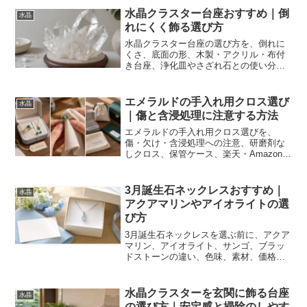
水晶クラスター台座おすすめ｜倒
水晶
れにくく飾る選び方
水晶クラスター台座の選び方を、倒れに
くさ、底面の形、木製・アクリル・布付
き台座、浄化皿やさざれ石との使い分
け、楽天・Amazon・Yahoo!ショッピン
グで比較するポイントまで解説します。
エメラルドの手入れ用クロス選び
水晶
｜傷と含浸処理に注意する方法
エメラルドの手入れ用クロス選びを、
傷・欠け・含浸処理への注意、研磨剤な
しクロス、保管ケース、楽天・Amazon・
Yahoo!ショッピングで比較するポイント
まで解説します。
3月誕生石ネックレスおすすめ｜
水晶
アクアマリンやアイオライトの選
び方
3月誕生石ネックレスを選ぶ前に、アクア
マリン、アイオライト、サンゴ、ブラッ
ドストーンの違い、色味、素材、価格、
通販での確認点を整理します。楽天・
Amazon・Yahoo!ショッピングで比較す
る時の注意点も解説します。
水晶クラスターを玄関に飾る台座
水晶
の選び方｜安定感と掃除のしやす