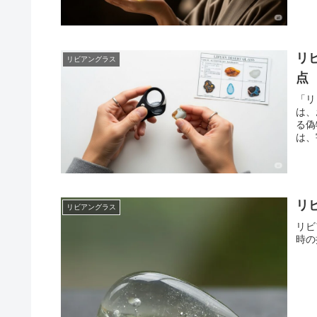
リ
リビアングラス
点
「リ
は、
る偽
は、
リ
リビアングラス
リビ
時の