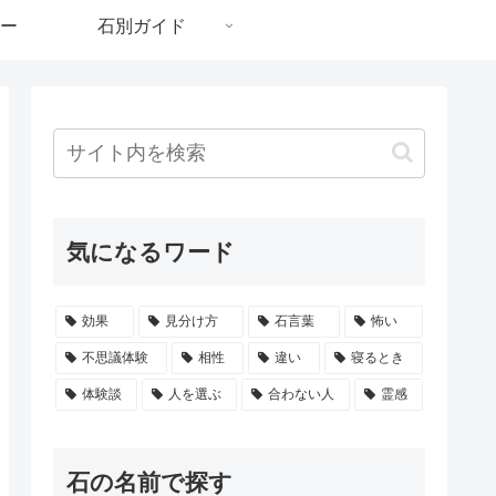
ー
石別ガイド
気になるワード
効果
見分け方
石言葉
怖い
不思議体験
相性
違い
寝るとき
体験談
人を選ぶ
合わない人
霊感
石の名前で探す