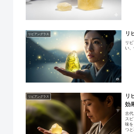
リ
リビアングラス
リビ
い、
リ
リビアングラス
効
古代
スピ
味を
つと