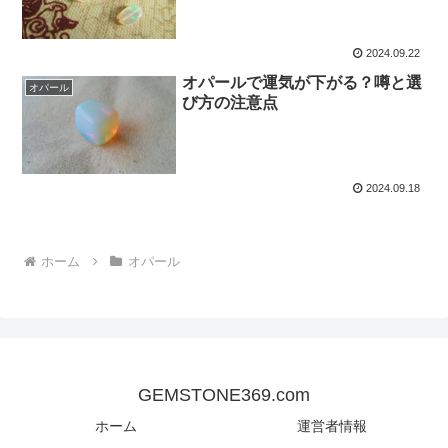
2024.09.22
オパールで運気が下がる？噂と選
オパール
び方の注意点
2024.09.18
ホーム
オパール
GEMSTONE369.com
ホーム
運営者情報