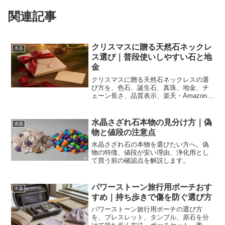
関連記事
クリスマスに贈る天然石ネックレ
水晶
ス選び｜普段使いしやすい石と地
金
クリスマスに贈る天然石ネックレスの選
び方を、色石、誕生石、真珠、地金、チ
ェーン長さ、品質表示、楽天・Amazon・
Yahoo!ショッピングで比較するポイント
まで解説します。
水晶さざれ石本物の見分け方｜偽
水晶
物と値段の注意点
水晶さざれ石の本物を選びたい方へ。偽
物の特徴、値段が安い理由、浄化用とし
て買う前の確認点を解説します。
パワーストーン旅行用ポーチおす
水晶
すめ｜持ち歩きで傷を防ぐ選び方
パワーストーン旅行用ポーチの選び方
を、ブレスレット、タンブル、原石を分