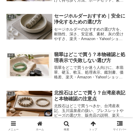
けて持ち歩く方法、ポーチセット、素
材、サイズ、楽天・Amazon・Yahoo!シ
ョッピングで比較するポイントまで解説
します。
セージホルダーおすすめ｜安全に
水晶
浄化するための選び方
セージホルダーのおすすめの選び方を、
耐熱性、深さ、安定感、素材、灰の受け
やすさ、楽天・Amazon・Yahoo!ショッ
ピングで比較する前の確認点まで解説し
ます。
翡翠はどこで買う？本物確認と処
水晶
理表示で失敗しない選び方
翡翠をどこで買うか迷う人向けに、本翡
翠、硬玉、軟玉、処理表示、鑑別書、価
格差、楽天・Amazon・Yahoo!ショッピ
ングで比較する時の注意点を整理しま
す。
北投石はどこで買う？台湾産表記
水晶
と本物確認の注意点
北投石はどこで買うべきか、台湾産表
記、玉川温泉産の扱い、ブレスレットや
ビーズの選び方、販売店の説明、楽天・
Amazon・Yahoo!ショッピングで比較す
る前に見るべき注意点を解説します。
メニュー
ホーム
検索
トップ
サイドバー