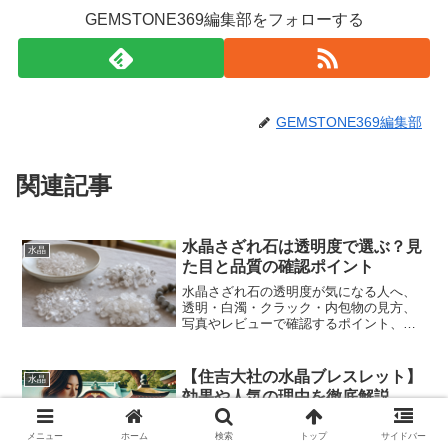
GEMSTONE369編集部をフォローする
GEMSTONE369編集部
関連記事
水晶さざれ石は透明度で選ぶ？見
水晶
た目と品質の確認ポイント
水晶さざれ石の透明度が気になる人へ、
透明・白濁・クラック・内包物の見方、
写真やレビューで確認するポイント、楽
天・Amazon・Yahoo!ショッピングで比
較する時の注意点を解説します。
【住吉大社の水晶ブレスレット】
水晶
効果や人気の理由を徹底解説
住吉大社 水晶ブレスレットについて調べ
ているあなたは、「本当にどんな意味が
メニュー
ホーム
検索
トップ
サイドバー