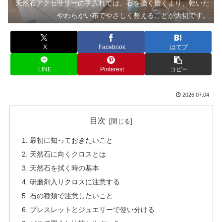
天然石アクセサリーの手入れでは、石を強く磨くより、乾いた
やわらかい布でやさしく整えることが大切です。
X
Facebook
はてブ
LINE
Pinterest
コピー
2026.07.04
目次
最初に知っておきたいこと
天然石に向くクロスとは
天然石を拭く時の基本
研磨剤入りクロスに注意する
石の種類で注意したいこと
ブレスレットとジュエリーで使い分ける