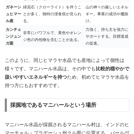
ガネーシ
緑泥石（クローライト）を伴うこ
山の神々の厳しいエネル
ュヒマー
とが多く、独特の浸食痕が見られ
ギー。事業の成功や魔除
ル産
る。
け。
カンチェ
力強く、持ち主を強力に
非常にパワフルで、黄色やオレン
ンジュン
サポートする。目標達成
ジ色の内包物を含むことがある。
ガ産
の促進。
このように、同じヒマラヤ水晶でも産地によって個性は
様々です。マニハール水晶は、その中でも
比較的穏やかで
扱いやすいエネルギーを持つ
ため、初めてヒマラヤ水晶を
持つ方にもおすすめです。
採掘地であるマニハールという場所
マニハール水晶が採掘されるマニハール村は、インドのヒ
マーチャル・プラデーシュ州クル県に位置する、
パールヴ