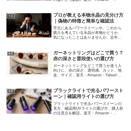
Yahoo!ショッピングで比較する前の確認
項目もまとめます。
プロが教える本物水晶の見分け方
水晶
｜偽物の特徴と簡単な確認法
手元にあるパワーストーンや、これから
購入を考えている水晶が本物かどうか、
気になったことはありませんか。近年、
精巧な偽物が多く出回っており、見た目
だけで判断するのは非常に困難です。こ
の記事では、水晶とガラス玉の見分け方
ガーネットリングはどこで買う？
水晶
として知られるハンドクリ...
赤の深さと普段使いの選び方
ガーネットリングをどこで買うか迷う人
向けに、赤の深さ、透明感、カット、地
金、サイズ、楽天・Amazon・Yahoo!シ
ョッピングで比較する時の注意点を整理
します。
ブラックライトで光るパワースト
水晶
ーン｜確認用ライトの選び方
ブラックライトで光るパワーストーンの
見方、確認用UVライトの選び方、購入前
の注意点を解説。楽天・Amazon・
Yahoo!ショッピングで比較する時のチェ
ック項目もまとめます。