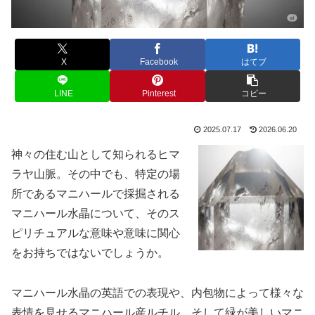
X
Facebook
はてブ
LINE
Pinterest
コピー
2025.07.17
2026.06.20
神々の住む山として知られるヒマ
ラヤ山脈。その中でも、特定の場
所であるマニハールで採掘される
マニハール水晶について、そのス
ピリチュアルな意味や意味に関心
をお持ちではないでしょうか。
マニハール水晶の英語での表現や、内包物によって様々な
表情を見せるマニハール産ルチル、そして緑が美しいマニ