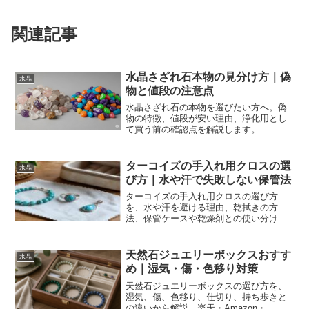
関連記事
水晶さざれ石本物の見分け方｜偽
水晶
物と値段の注意点
水晶さざれ石の本物を選びたい方へ。偽
物の特徴、値段が安い理由、浄化用とし
て買う前の確認点を解説します。
ターコイズの手入れ用クロスの選
水晶
び方｜水や汗で失敗しない保管法
ターコイズの手入れ用クロスの選び方
を、水や汗を避ける理由、乾拭きの方
法、保管ケースや乾燥剤との使い分け、
楽天・Amazon・Yahoo!ショッピングで
比較するポイントまで解説します。
天然石ジュエリーボックスおすす
水晶
め｜湿気・傷・色移り対策
天然石ジュエリーボックスの選び方を、
湿気、傷、色移り、仕切り、持ち歩きと
の違いから解説。楽天・Amazon・