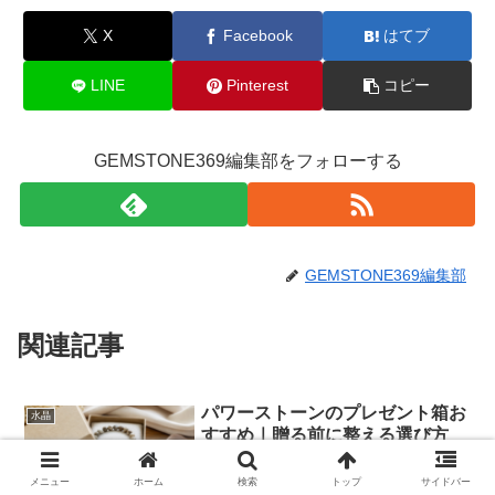
X
Facebook
はてブ
LINE
Pinterest
コピー
GEMSTONE369編集部をフォローする
GEMSTONE369編集部
関連記事
パワーストーンのプレゼント箱お
水晶
すすめ｜贈る前に整える選び方
パワーストーンをプレゼントする時の箱
選びで迷う人へ、ブレスレットや天然石
メニュー
ホーム
検索
トップ
サイドバー