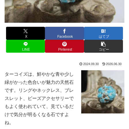
X
Facebook
はてブ
LINE
Pinterest
コピー
2024.09.30
2026.06.30
ターコイズは、鮮やかな青や少し
緑がかった色合いが魅力の天然石
です。リングやネックレス、ブレ
スレット、ビーズアクセサリーで
もよく使われていて、見ているだ
けで気分が明るくなる石ですよ
ね。