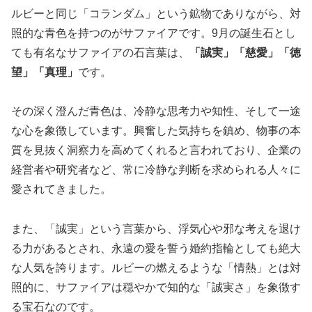
ルビーと同じ「コランダム」という鉱物でありながら、対
照的な青色を持つのがサファイアです。9月の誕生石とし
ても有名なサファイアの石言葉は、
「誠実」「慈愛」「徳
望」「真理」
です。
その深く澄んだ青色は、冷静な思考力や知性、そして一途
な心を象徴しています。興奮した気持ちを鎮め、物事の本
質を見抜く洞察力を高めてくれると言われており、企業の
経営者や研究者など、
常に冷静な判断を求められる人々に
愛されてきました。
また、「誠実」という言葉から、浮気心や邪な考えを退け
る力があるとされ、永遠の愛を誓う婚約指輪としても絶大
な人気を誇ります。ルビーの燃えるような「情熱」とは対
照的に、サファイアは穏やかで知的な「誠実さ」を象徴す
る宝石なのです。