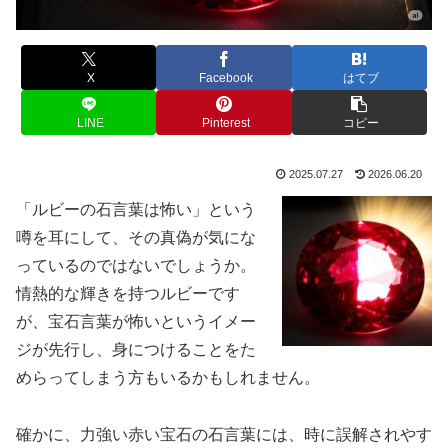
X
Facebook
はてブ
LINE
Pinterest
コピー
2025.07.27
2026.06.20
「ルビーの石言葉は怖い」という
噂を耳にして、その真偽が気にな
っているのではないでしょうか。
情熱的な輝きを持つルビーです
が、宝石言葉が怖いというイメー
ジが先行し、身につけることをた
めらってしまう方もいるかもしれません。
確かに、力強い赤い宝石の石言葉には、時に誤解されやす