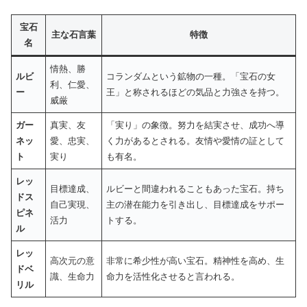
宝石
主な石言葉
特徴
名
情熱、勝
ルビ
コランダムという鉱物の一種。「宝石の女
利、仁愛、
ー
王」と称されるほどの気品と力強さを持つ。
威厳
ガー
真実、友
「実り」の象徴。努力を結実させ、成功へ導
ネッ
愛、忠実、
く力があるとされる。友情や愛情の証として
ト
実り
も有名。
レッ
目標達成、
ルビーと間違われることもあった宝石。持ち
ドス
自己実現、
主の潜在能力を引き出し、目標達成をサポー
ピネ
活力
トする。
ル
レッ
高次元の意
非常に希少性が高い宝石。精神性を高め、生
ドベ
識、生命力
命力を活性化させると言われる。
リル