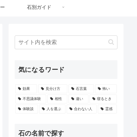
ー
石別ガイド
気になるワード
効果
見分け方
石言葉
怖い
不思議体験
相性
違い
寝るとき
体験談
人を選ぶ
合わない人
霊感
石の名前で探す