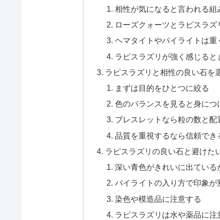
相性が気になると言われる組
ローズクォーツとラピスラズ
ヘマタイトやパイライトは重
ラピスラズリが強く感じると
ラピスラズリと相性の良い石を
まずは目的をひとつに絞る
色のバランスを見ると身につ
ブレスレットなら粒の数と配
品質を重視するなら信頼でき
ラピスラズリの良い石と避けた
深い青色がきれいに出ている
パイライトの入り方で印象が
染色や模造品に注意する
ラピスラズリは水や薬品に注